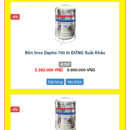
-8%
Bồn Inox Dapha 700 lít ĐỨNG Xuất Khẩu
ID7DP
5.382.000 VND
5.850.000 VND
Đặt hàng
Yêu thích
-8%