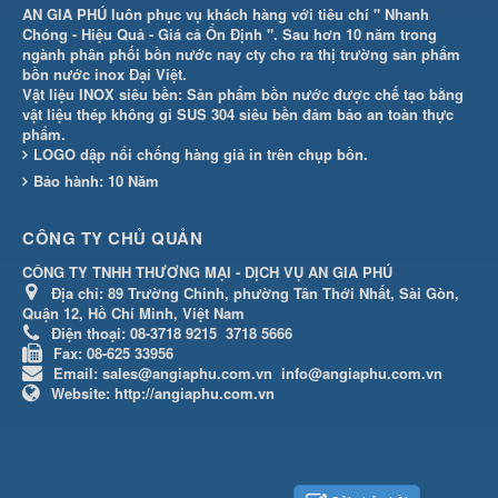
AN GIA PHÚ luôn phục vụ khách hàng với tiêu chí " Nhanh
Chóng - Hiệu Quả - Giá cả Ổn Định ". Sau hơn 10 năm trong
ngành phân phối bồn nước nay cty cho ra thị trường sản phẩm
bồn nước inox Đại Việt.
Vật liệu INOX siêu bền: Sản phẩm bồn nước được chế tạo bằng
vật liệu thép không gỉ SUS 304 siêu bền đảm bảo an toàn thực
phẩm.
LOGO dập nổi chống hàng giả in trên chụp bồn.
Bảo hành: 10 Năm
CÔNG TY CHỦ QUẢN
CÔNG TY TNHH THƯƠNG MẠI - DỊCH VỤ AN GIA PHÚ
Địa chỉ:
89 Trường Chinh, phường Tân Thới Nhất, Sài Gòn,
Quận 12, Hồ Chí Minh, Việt Nam
Điện thoại:
08-3718 9215
3718 5666
Fax:
08-625 33956
Email:
sales@angiaphu.com.vn
info@angiaphu.com.vn
Website:
http://angiaphu.com.vn