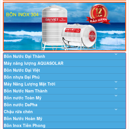
Bồn Nước Đại Thành
Máy năng lượng AQUASOLAR
Bồn Nước Đại Việt
Bồn nhựa Đại Phú
Máy Năng Lượng Mặt Trời
Bồn Nước Nam Thành
Bồn nước Toàn Mỹ
Bồn nước DaPha
Chậu rửa chén
Bồn Nước Hoàn Mỹ
Bồn Inox Tiền Phong