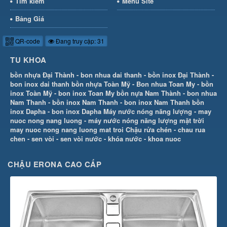
Tìm kiếm
Menu Site
Bảng Giá
QR-code
Đang truy cập: 31
TU KHOA
bồn nhựa Đại Thành
-
bon nhua dai thanh
-
bồn inox Đại Thành
-
bon inox dai thanh
bồn nhựa Toàn Mỹ
-
Bon nhua Toan My
-
bồn
inox Toàn Mỹ
-
bon inox Toan My
bồn nựa Nam Thành
-
bon nhua
Nam Thanh
-
bồn inox Nam Thanh
-
bon inox Nam Thanh
bồn
inox Dapha
-
bon inox Dapha
Máy nước nóng năng lượng
-
may
nuoc nong nang luong
-
máy nước nóng năng lượng mặt trời
may nuoc nong nang luong mat troi
Chậu rửa chén
-
chau rua
chen
-
sen vòi
-
sen vòi nước
-
khóa nước
-
khoa nuoc
CHẬU ERONA CAO CẤP