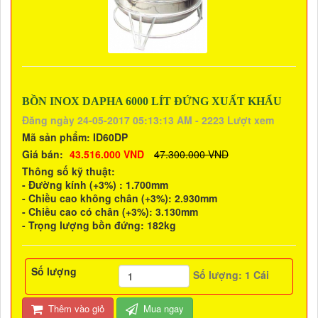
BỒN INOX DAPHA 6000 LÍT ĐỨNG XUẤT KHẨU
Đăng ngày 24-05-2017 05:13:13 AM - 2223 Lượt xem
Mã sản phẩm:
ID60DP
Giá bán:
43.516.000 VND
47.300.000 VND
Thông số kỹ thuật:
- Đường kính (+3%) : 1.700mm
- Chiều cao không chân (+3%): 2.930mm
- Chiều cao có chân (+3%): 3.130mm
- Trọng lượng bồn đứng: 182kg
Số lượng
Số lượng:
1
Cái
Thêm vào giỏ
Mua ngay