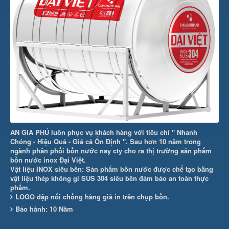
AN GIA PHÚ luôn phục vụ khách hàng với tiêu chí " Nhanh
Chóng - Hiệu Quả - Giá cả Ổn Định ". Sau hơn 10 năm trong
ngành phân phối bồn nước nay cty cho ra thị trường sản phẩm
bồn nước inox Đại Việt.
Vật liệu INOX siêu bền: Sản phẩm bồn nước được chế tạo bằng
vật liệu thép không gỉ SUS 304 siêu bền đảm bảo an toàn thực
phẩm.
LOGO dập nổi chống hàng giả in trên chụp bồn.
Bảo hành: 10 Năm