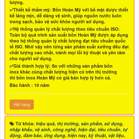
lượng.
✅Thiết kế thẩm mỹ
:
Bồn Hoàn Mỹ
với bề mặt được thiết
kế láng mịn, dễ dàng vệ sinh, giúp nguồn nước luôn
trong sạch, bảo vệ sức khỏe người sử dụng.
✅Hệ thống quản lý chất lượng theo tiêu chuẩn ISO
:
Toàn bộ quá trình sản xuất
bồn Hoàn Mỹ
được áp dụng
theo hệ thống quản lý chất lượng đạt tiêu chuẩn quốc
tế ISO. Nhờ vậy nên từng sản phẩm xuất xưởng đều đạt
chất lượng cao nhất, tránh mọi lỗi kỹ thuật và yên tâm
cho người sử dụng.
✅Giá thành hợp lý
: So với những sản phẩm
bồn
inox
khác cùng chất lượng hiện có trên thị trường
thì
bồn inox Hoàn Mỹ
có giá bán hợp lý hơn cả.
Bảo hành : 10 năm
Hết hàng
Từ khóa:
hiệu quả
,
thị trường
,
sản phẩm
,
sử dụng
,
nhập khẩu
,
vệ sinh
,
công nghệ
,
hiện đại
,
tiêu chuẩn
,
tự
động
,
đảm bảo
,
ứng dụng
,
hiện nay
,
kỹ thuật
,
vật liệu
,