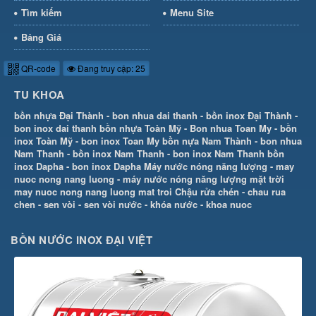
Tìm kiếm
Menu Site
Bảng Giá
QR-code
Đang truy cập: 25
TU KHOA
bồn nhựa Đại Thành
-
bon nhua dai thanh
-
bồn inox Đại Thành
-
bon inox dai thanh
bồn nhựa Toàn Mỹ
-
Bon nhua Toan My
-
bồn
inox Toàn Mỹ
-
bon inox Toan My
bồn nựa Nam Thành
-
bon nhua
Nam Thanh
-
bồn inox Nam Thanh
-
bon inox Nam Thanh
bồn
inox Dapha
-
bon inox Dapha
Máy nước nóng năng lượng
-
may
nuoc nong nang luong
-
máy nước nóng năng lượng mặt trời
may nuoc nong nang luong mat troi
Chậu rửa chén
-
chau rua
chen
-
sen vòi
-
sen vòi nước
-
khóa nước
-
khoa nuoc
BỒN NƯỚC INOX ĐẠI VIỆT