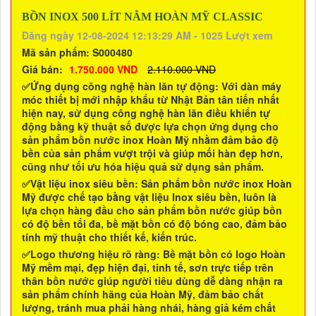
BỒN INOX 500 LÍT NẰM HOÀN MỸ CLASSIC
Đăng ngày 12-08-2024 12:13:29 AM - 1025 Lượt xem
Mã sản phẩm:
S000480
Giá bán:
1.750.000 VND
2.110.000 VND
✅Ứng dụng công nghệ hàn lăn tự động:
Với dàn máy
móc thiết bị mới nhập khẩu từ Nhật Bản tân tiến nhất
hiện nay, sử dụng công nghệ hàn lăn điều khiển tự
động bằng kỹ thuật số được lựa chọn ứng dụng cho
sản phẩm
bồn nước inox Hoàn Mỹ
nhằm đảm bảo độ
bền của sản phẩm vượt trội và giúp mối hàn đẹp hơn,
cũng như tối ưu hóa hiệu quả sử dụng sản phẩm.
✅Vật liệu inox siêu bền
: Sản phẩm
bồn nước inox Hoàn
Mỹ
được chế tạo bằng vật liệu Inox siêu bền, luôn là
lựa chọn hàng đầu cho sản phẩm bồn nước giúp bồn
có độ bền tối đa, bề mặt bồn có độ bóng cao, đảm bảo
tính mỹ thuật cho thiết kế, kiến trúc.
✅Logo thương hiệu rõ ràng:
Bề mặt bồn có logo
Hoàn
Mỹ
mềm mại, đẹp hiện đại, tinh tế, sơn trực tiếp trên
thân bồn nước giúp người tiêu dùng dễ dàng nhận ra
sản phẩm chính hãng của
Hoàn Mỹ
, đảm bảo chất
lượng, tránh mua phải hàng nhái, hàng giả kém chất