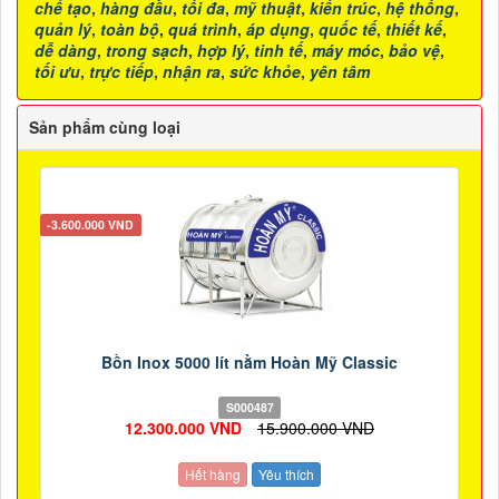
chế tạo
,
hàng đầu
,
tối đa
,
mỹ thuật
,
kiến trúc
,
hệ thống
,
quản lý
,
toàn bộ
,
quá trình
,
áp dụng
,
quốc tế
,
thiết kế
,
dễ dàng
,
trong sạch
,
hợp lý
,
tinh tế
,
máy móc
,
bảo vệ
,
tối ưu
,
trực tiếp
,
nhận ra
,
sức khỏe
,
yên tâm
Sản phẩm cùng loại
-3.600.000 VND
Bồn Inox 5000 lít nằm Hoàn Mỹ Classic
S000487
12.300.000 VND
15.900.000 VND
Hết hàng
Yêu thích