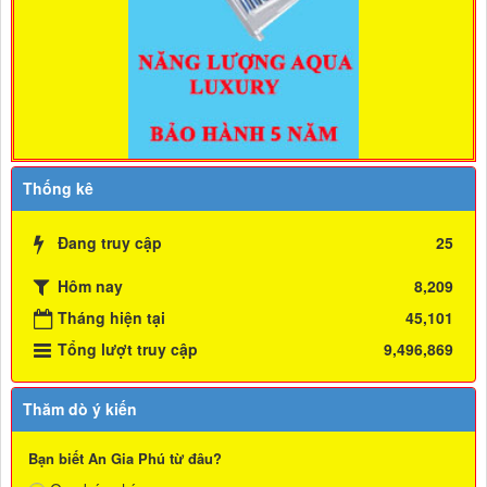
Thống kê
Đang truy cập
25
Hôm nay
8,209
Tháng hiện tại
45,101
Tổng lượt truy cập
9,496,869
Thăm dò ý kiến
Bạn biết An Gia Phú từ đâu?