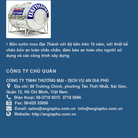
Bồn
nước inox
Đại Thành
với độ bền trên 10 năm, với thiết kế
chân
bồn
an toàn chắc chắn, đảm bảo an toàn cho người sử
dụng và các công trình xây dựng
CÔNG TY CHỦ QUẢN
CÔNG TY TNHH THƯƠNG MẠI - DỊCH VỤ AN GIA PHÚ
Địa chỉ:
89 Trường Chinh, phường Tân Thới Nhất, Sài Gòn,
Quận 12, Hồ Chí Minh, Việt Nam
Điện thoại:
08-3718 9215
3718 5666
Fax:
08-625 33956
Email:
sales@angiaphu.com.vn
info@angiaphu.com.vn
Website:
http://angiaphu.com.vn