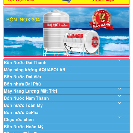
Bồn Nước Đại Thành
Máy năng lượng AQUASOLAR
Bồn Nước Đại Việt
Bồn nhựa Đại Phú
Máy Năng Lượng Mặt Trời
Bồn Nước Nam Thành
Bồn nước Toàn Mỹ
Bồn nước DaPha
Chậu rửa chén
Bồn Nước Hoàn Mỹ