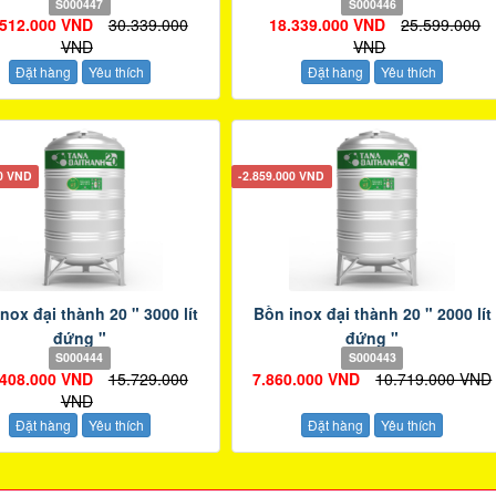
S000447
S000446
.512.000 VND
30.339.000
18.339.000 VND
25.599.000
VND
VND
Đặt hàng
Yêu thích
Đặt hàng
Yêu thích
00 VND
-2.859.000 VND
nox đại thành 20 " 3000 lít
Bồn inox đại thành 20 " 2000 lít
đứng "
đứng "
S000444
S000443
.408.000 VND
15.729.000
7.860.000 VND
10.719.000 VND
VND
Đặt hàng
Yêu thích
Đặt hàng
Yêu thích