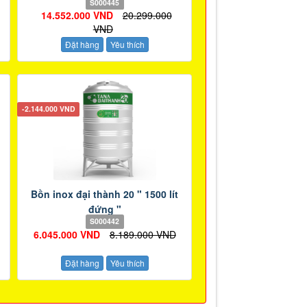
S000445
14.552.000 VND
20.299.000
VND
Đặt hàng
Yêu thích
-2.144.000 VND
Bồn inox đại thành 20 " 1500 lít
đứng "
S000442
6.045.000 VND
8.189.000 VND
Đặt hàng
Yêu thích