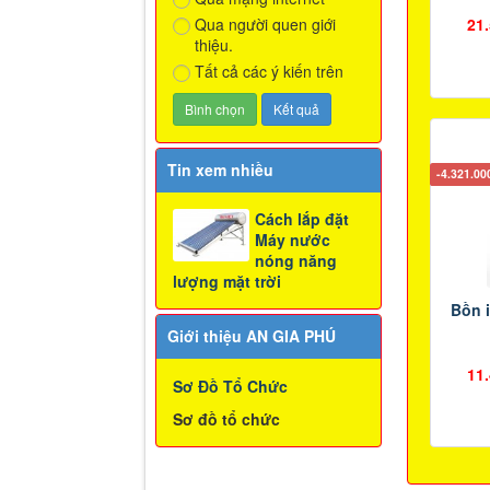
Qua người quen giới
21
thiệu.
Tất cả các ý kiến trên
Tin xem nhiều
-4.321.0
Cách lắp đặt
Máy nước
nóng năng
lượng mặt trời
Bồn i
Giới thiệu AN GIA PHÚ
11
Sơ Đồ Tổ Chức
Sơ đồ tổ chức