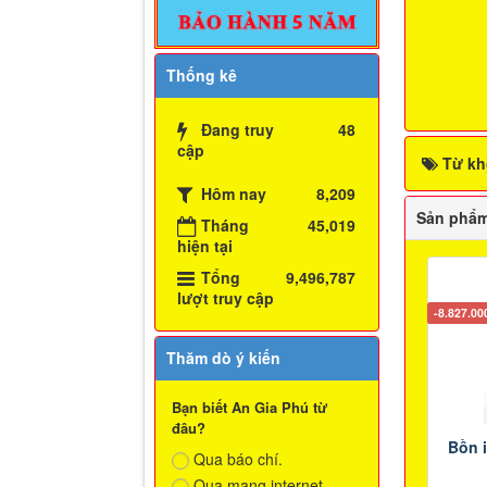
Thống kê
Đang truy
48
cập
Từ kh
Hôm nay
8,209
Sản phẩm
Tháng
45,019
hiện tại
Tổng
9,496,787
lượt truy cập
-8.827.0
Thăm dò ý kiến
Bạn biết An Gia Phú từ
đâu?
Bồn i
Qua báo chí.
Qua mạng internet