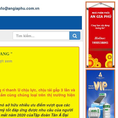
nfo@angiaphu.com.vn
GANG "
ượt xem
 thanh U chịu lực, chịu tải gấp 3 lần và
hẩm cùng chủng loại trên thị trường hiện
nó sở hữu nhiều ưu điểm vượt qua các
 mỹ tốt đáp ứng được nhu cầu của người
a mắt năm 2020 củaTập đoàn Tân Á Đại