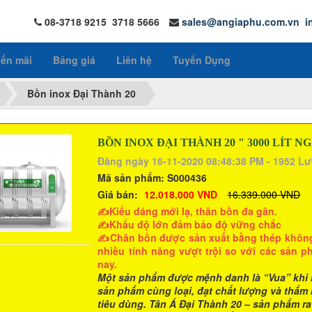
08-3718 9215 3718 5666
sales@angiaphu.com.vn
i
ến mãi
Bảng giá
Liên hệ
Tuyển Dụng
Bồn inox Đại Thành 20
BỒN INOX ĐẠI THÀNH 20 " 3000 LÍT N
Đăng ngày 16-11-2020 08:48:38 PM - 1952 L
Mã sản phẩm:
S000436
Giá bán:
12.018.000 VND
16.339.000 VND
✍Kiểu dáng mới lạ, thân bồn đa gân.
✍Khẩu độ lớn đảm bảo độ vững chắc
✍Chân bồn được sản xuất bằng thép không rỉ
nhiều tính năng vượt trội so với các sản p
nay.
Một sản phẩm được mệnh danh là “Vua” khi 
sản phẩm cùng loại, đạt chất lượng và thẩm
tiêu dùng. Tân Á Đại Thành 20 – sản phẩm r