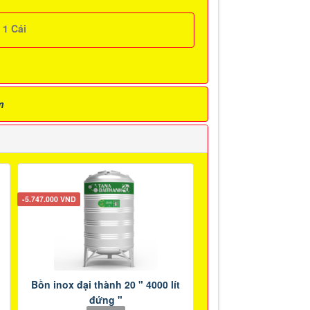
:
1
Cái
m
-5.747.000 VND
Bồn inox đại thành 20 " 4000 lít
đứng "