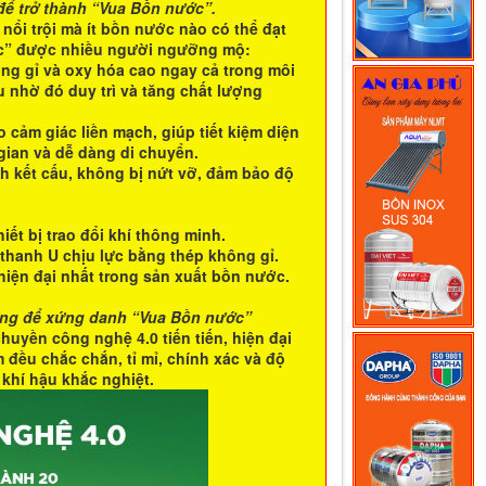
để trở thành “Vua Bồn nước”.
ổi trội mà ít bồn nước nào có thể đạt
ớc” được nhiều người ngưỡng mộ:
ống gỉ và oxy hóa cao ngay cả trong môi
 nhờ đó duy trì và tăng chất lượng
 cảm giác liền mạch, giúp tiết kiệm diện
gian và dễ dàng di chuyển.
h kết cấu, không bị nứt vỡ, đảm bảo độ
iết bị trao đổi khí thông minh.
thanh U chịu lực bằng thép không gỉ.
iện đại nhất trong sản xuất bồn nước.
ừng để xứng danh “Vua Bồn nước”
huyền công nghệ 4.0 tiến tiến, hiện đại
m đều chắc chắn, tỉ mỉ, chính xác và độ
 khí hậu khắc nghiệt.