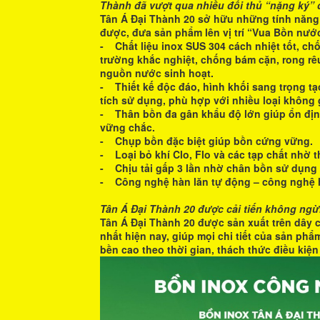
Thành đã vượt qua nhiều đối thủ “nặng ký” 
Tân Á Đại Thành 20 sở hữu những tính năng n
được, đưa sản phẩm lên vị trí “Vua Bồn nư
- Chất liệu inox SUS 304 cách nhiệt tốt, ch
trường khắc nghiệt, chống bám cặn, rong rêu
nguồn nước sinh hoạt.
- Thiết kế độc đáo, hình khối sang trọng tạo
tích sử dụng, phù hợp với nhiều loại không 
- Thân bồn đa gân khẩu độ lớn giúp ổn địn
vững chắc.
- Chụp bồn đặc biệt giúp bồn cứng vững.
- Loại bỏ khí Clo, Flo và các tạp chất nhờ th
- Chịu tải gấp 3 lần nhờ chân bồn sử dụng 
- Công nghệ hàn lăn tự động – công nghệ h
Tân Á Đại Thành 20 được cải tiến không ng
Tân Á Đại Thành 20 được sản xuất trên dây c
nhất hiện nay, giúp mọi chi tiết của sản phẩ
bền cao theo thời gian, thách thức điều kiện