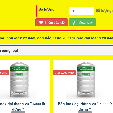
Số lượng
Số lượng
Thêm vào giỏ
Mua ngay
óa:
bồn inox 20 năm
,
bồn bảo hành 20 năm
,
bồn đại thành 20 nă
 cùng loại
00 VND
-7.260.000 VND
nox đại thành 20 " 6000 lít
Bồn inox đại thành 20 " 5000 lít
đứng "
đứng "