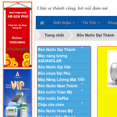
Chia sẻ thành công, kết nối đam mê
Giới thiệu
Tin Tức
Khuy
Trang nhất
Bồn Nước Đại Thành
Bồn Nước Đại Thành
Máy năng lượng
AQUASOLAR
Bồn Nước Đại Việt
Bồn nhựa Đại Phú
Máy Năng Lượng Mặt Trời
Bồn Nước Nam Thành
Bồn nước Toàn Mỹ
Bồn nước DaPha
Chậu rửa chén
Bồn Nước Hoàn Mỹ