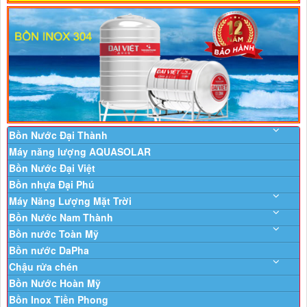
Bồn Nước Đại Thành
Máy năng lượng AQUASOLAR
Bồn Nước Đại Việt
Bồn nhựa Đại Phú
Máy Năng Lượng Mặt Trời
Bồn Nước Nam Thành
Bồn nước Toàn Mỹ
Bồn nước DaPha
Chậu rửa chén
Bồn Nước Hoàn Mỹ
Bồn Inox Tiền Phong