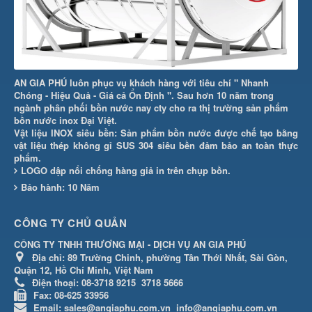
AN GIA PHÚ luôn phục vụ khách hàng với tiêu chí " Nhanh
Chóng - Hiệu Quả - Giá cả Ổn Định ". Sau hơn 10 năm trong
ngành phân phối bồn nước nay cty cho ra thị trường sản phẩm
bồn nước inox Đại Việt.
Vật liệu INOX siêu bền: Sản phẩm bồn nước được chế tạo bằng
vật liệu thép không gỉ SUS 304 siêu bền đảm bảo an toàn thực
phẩm.
LOGO dập nổi chống hàng giả in trên chụp bồn.
Bảo hành: 10 Năm
CÔNG TY CHỦ QUẢN
CÔNG TY TNHH THƯƠNG MẠI - DỊCH VỤ AN GIA PHÚ
Địa chỉ:
89 Trường Chinh, phường Tân Thới Nhất, Sài Gòn,
Quận 12, Hồ Chí Minh, Việt Nam
Điện thoại:
08-3718 9215
3718 5666
Fax:
08-625 33956
Email:
sales@angiaphu.com.vn
info@angiaphu.com.vn