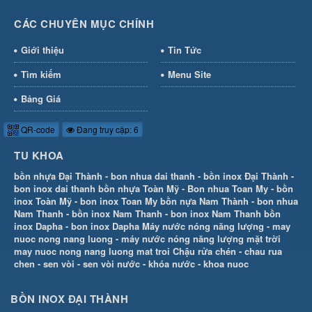
CÁC CHUYÊN MỤC CHÍNH
Giới thiệu
Tin Tức
Tìm kiếm
Menu Site
Bảng Giá
QR-code
Đang truy cập: 6
TU KHOA
bồn nhựa Đại Thành
-
bon nhua dai thanh
-
bồn inox Đại Thành
-
bon inox dai thanh
bồn nhựa Toàn Mỹ
-
Bon nhua Toan My
-
bồn
inox Toàn Mỹ
-
bon inox Toan My
bồn nựa Nam Thành
-
bon nhua
Nam Thanh
-
bồn inox Nam Thanh
-
bon inox Nam Thanh
bồn
inox Dapha
-
bon inox Dapha
Máy nước nóng năng lượng
-
may
nuoc nong nang luong
-
máy nước nóng năng lượng mặt trời
may nuoc nong nang luong mat troi
Chậu rửa chén
-
chau rua
chen
-
sen vòi
-
sen vòi nước
-
khóa nước
-
khoa nuoc
BỒN INOX ĐẠI THÀNH