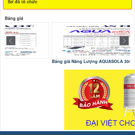
Sơ đồ tổ chức
Bảng giá
Bảng giá Năng Lượng AQUASOLA 304
C