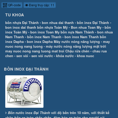
QR-code
Đang truy cập: 11
TU KHOA
bồn nhựa Đại Thành
-
bon nhua dai thanh
-
bồn inox Đại Thành
-
bon inox dai thanh
bồn nhựa Toàn Mỹ
-
Bon nhua Toan My
-
bồn
inox Toàn Mỹ
-
bon inox Toan My
bồn nựa Nam Thành
-
bon nhua
Nam Thanh
-
bồn inox Nam Thanh
-
bon inox Nam Thanh
bồn
inox Dapha
-
bon inox Dapha
Máy nước nóng năng lượng
-
may
nuoc nong nang luong
-
máy nước nóng năng lượng mặt trời
may nuoc nong nang luong mat troi
Chậu rửa chén
-
chau rua
chen
-
sen vòi
-
sen vòi nước
-
khóa nước
-
khoa nuoc
BỒN INOX ĐẠI THÀNH
Bồn
nước inox
Đại Thành
với độ bền trên 10 năm, với thiết kế
chân
bồn
an toàn chắc chắn, đảm bảo an toàn cho người sử