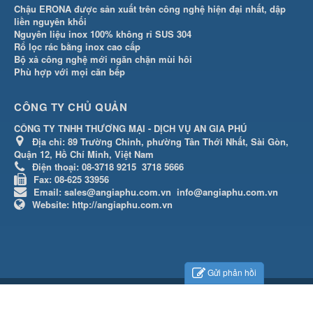
Chậu ERONA được sản xuất trên công nghệ hiện đại nhất, dập
liền nguyên khối
Nguyên liệu inox 100% không rỉ SUS 304
Rổ lọc rác bằng inox cao cấp
Bộ xả công nghệ mới ngăn chặn mùi hôi
Phù hợp với mọi căn bếp
CÔNG TY CHỦ QUẢN
CÔNG TY TNHH THƯƠNG MẠI - DỊCH VỤ AN GIA PHÚ
Địa chỉ:
89 Trường Chinh, phường Tân Thới Nhất, Sài Gòn,
Quận 12, Hồ Chí Minh, Việt Nam
Điện thoại:
08-3718 9215
3718 5666
Fax:
08-625 33956
Email:
sales@angiaphu.com.vn
info@angiaphu.com.vn
Website:
http://angiaphu.com.vn
Gửi phản hồi