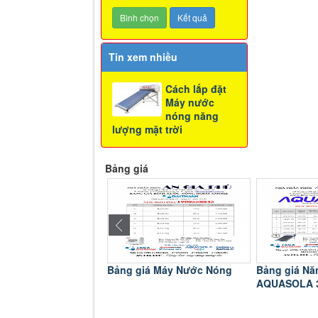
Tin xem nhiều
Cách lắp đặt
Máy nước
nóng năng
lượng mặt trời
Bảng giá
á Máy Nước Nóng
Bảng giá Năng Lượng
Chậu Rửa C
AQUASOLA 304