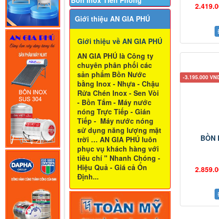
Bồn Inox Tiền Phong
2.419.
Giới thiệu AN GIA PHÚ
Giới thiệu về AN GIA PHÚ
AN GIA PHÚ là Công ty
chuyên phân phối các
sản phẩm Bồn Nước
-3.195.000 VN
bằng Inox - Nhựa - Chậu
Rửa Chén Inox - Sen Vòi
- Bồn Tắm - Máy nước
nóng Trực Tiếp - Gián
Tiếp - Máy nước nóng
sử dụng năng lượng mặt
BỒN 
trời … AN GIA PHÚ luôn
phục vụ khách hàng với
tiêu chí " Nhanh Chóng -
Hiệu Quả - Giá cả Ổn
2.859.
Định...