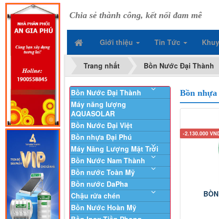
Chia sẻ thành công, kết nối đam mê
Giới thiệu
Tin Tức
Khuy
Trang nhất
Bồn Nước Đại Thành
Bồn Nước Đại Thành
Bồn nhựa
Máy năng lượng
AQUASOLAR
Bồn Nước Đại Việt
-2.130.000 VN
Bồn nhựa Đại Phú
Máy Năng Lượng Mặt Trời
Bồn Nước Nam Thành
Bồn nước Toàn Mỹ
Bồn nước DaPha
BÒN
Chậu rửa chén
Bồn Nước Hoàn Mỹ