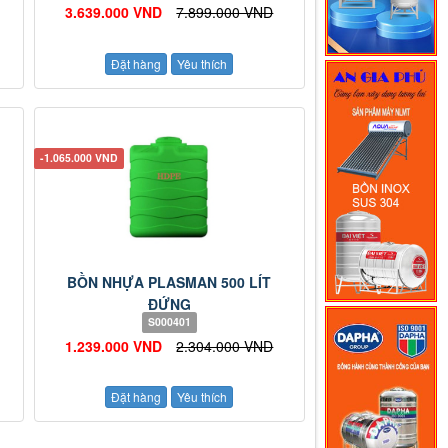
3.639.000 VND
7.899.000 VND
Đặt hàng
Yêu thích
-1.065.000 VND
BỒN NHỰA PLASMAN 500 LÍT
ĐỨNG
S000401
1.239.000 VND
2.304.000 VND
Đặt hàng
Yêu thích