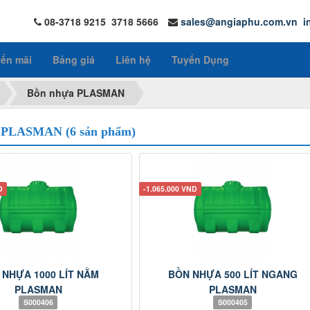
08-3718 9215 3718 5666
sales@angiaphu.com.vn
i
ến mãi
Bảng giá
Liên hệ
Tuyển Dụng
Bồn nhựa PLASMAN
 PLASMAN (6 sản phẩm)
D
-1.065.000 VND
 NHỰA 1000 LÍT NẰM
BỒN NHỰA 500 LÍT NGANG
PLASMAN
PLASMAN
S000406
S000405