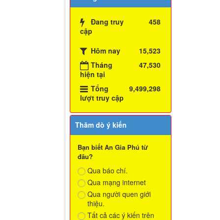
Đang truy
458
cập
Hôm nay
15,523
Tháng
47,530
hiện tại
Tổng
9,499,298
lượt truy cập
Thăm dò ý kiến
Bạn biết An Gia Phú từ
đâu?
Qua báo chí.
Qua mạng internet
Qua người quen giới
thiệu.
Tất cả các ý kiến trên