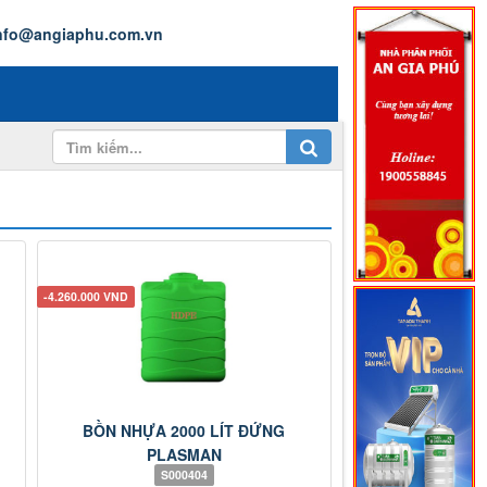
nfo@angiaphu.com.vn
-4.260.000 VND
BỒN NHỰA 2000 LÍT ĐỨNG
PLASMAN
S000404