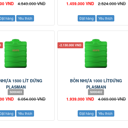
000 VND
4.549.000 VND
1.459.000 VND
2.524.000 VND
Đặt hàng
Yêu thích
Đặt hàng
Yêu thích
D
-2.130.000 VND
NHỰA 1500 LÍT ĐỨNG
BỒN NHỰA 1000 LÍTĐỨNG
PLASMAN
PLASMAN
S000403
S000402
000 VND
6.054.000 VND
1.939.000 VND
4.069.000 VND
Đặt hàng
Yêu thích
Đặt hàng
Yêu thích