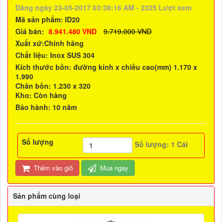
Đăng ngày 23-05-2017 03:38:16 AM - 2325 Lượt xem
Mã sản phẩm:
ID20
Giá bán:
8.941.480 VND
9.719.000 VND
Xuất xứ:
Chính hãng
Chất liệu:
Inox SUS 304
Kích thước bồn: đường kính x chiều cao(mm) 1.170 x
1.990
Chân bồn: 1.230 x 320
Kho:
Còn hàng
Bảo hành:
10 năm
Số lượng
Số lượng:
1
Cái
Thêm vào giỏ
Mua ngay
Sản phẩm cùng loại