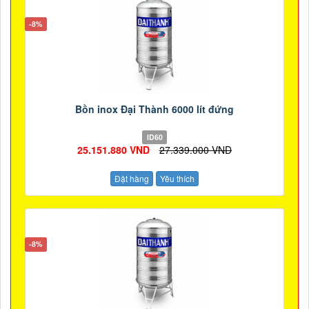
-8%
Bồn inox Đại Thành 6000 lít đứng
ID60
25.151.880 VND
27.339.000 VND
Đặt hàng
Yêu thích
-8%