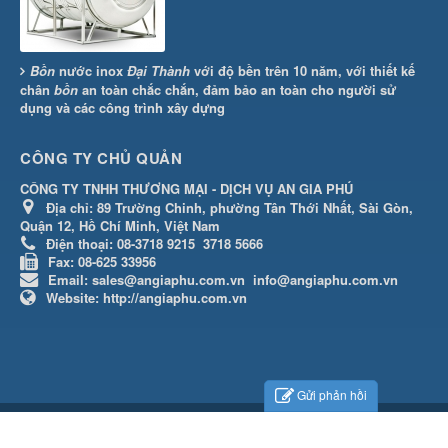
Bồn
nước inox
Đại Thành
với độ bền trên 10 năm, với thiết kế
chân
bồn
an toàn chắc chắn, đảm bảo an toàn cho người sử
dụng và các công trình xây dựng
CÔNG TY CHỦ QUẢN
CÔNG TY TNHH THƯƠNG MẠI - DỊCH VỤ AN GIA PHÚ
Địa chỉ:
89 Trường Chinh, phường Tân Thới Nhất, Sài Gòn,
Quận 12, Hồ Chí Minh, Việt Nam
Điện thoại:
08-3718 9215
3718 5666
Fax:
08-625 33956
Email:
sales@angiaphu.com.vn
info@angiaphu.com.vn
Website:
http://angiaphu.com.vn
Gửi phản hồi