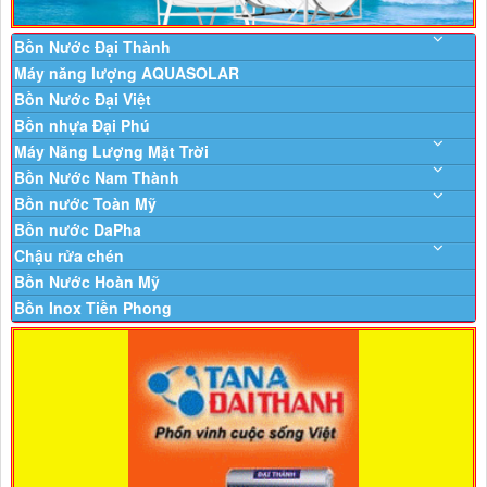
Bồn Nước Đại Thành
Máy năng lượng AQUASOLAR
Bồn Nước Đại Việt
Bồn nhựa Đại Phú
Máy Năng Lượng Mặt Trời
Bồn Nước Nam Thành
Bồn nước Toàn Mỹ
Bồn nước DaPha
Chậu rửa chén
Bồn Nước Hoàn Mỹ
Bồn Inox Tiền Phong