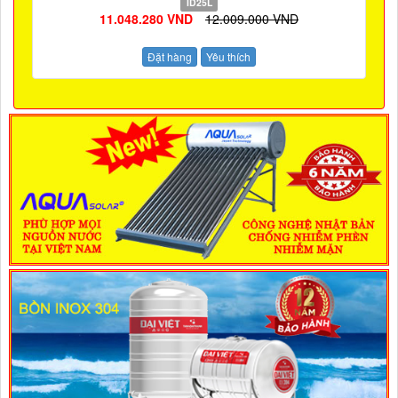
ID25L
11.048.280 VND
12.009.000 VND
Đặt hàng
Yêu thích