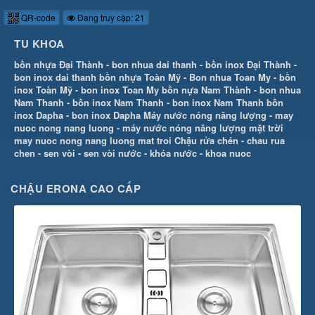
QR-code
Đang truy cập: 21
TU KHOA
bồn nhựa Đại Thành
-
bon nhua dai thanh
-
bồn inox Đại Thành
-
bon inox dai thanh
bồn nhựa Toàn Mỹ
-
Bon nhua Toan My
-
bồn
inox Toàn Mỹ
-
bon inox Toan My
bồn nựa Nam Thành
-
bon nhua
Nam Thanh
-
bồn inox Nam Thanh
-
bon inox Nam Thanh
bồn
inox Dapha
-
bon inox Dapha
Máy nước nóng năng lượng
-
may
nuoc nong nang luong
-
máy nước nóng năng lượng mặt trời
may nuoc nong nang luong mat troi
Chậu rửa chén
-
chau rua
chen
-
sen vòi
-
sen vòi nước
-
khóa nước
-
khoa nuoc
CHẬU ERONA CAO CẤP