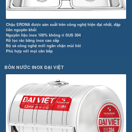
Chậu ERONA được sản xuất trên công nghệ hiện đại nhất, dập
liền nguyên khối
Nguyên liệu inox 100% không rỉ SUS 304
Rổ lọc rác bằng inox cao cấp
Bộ xả công nghệ mới ngăn chặn mùi hôi
Phù hợp với mọi căn bếp
BỒN NƯỚC INOX ĐẠI VIỆT