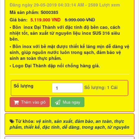
Đăng ngày 29-05-2019 04:33:14 AM - 2589 Lượt xem
Mã sản phẩm:
S000385
Giá bán:
5.119.000 VND
5.999.000 VND
• Bồn inox Đại Thành với đặc tính độ bền cao, cách
nhiệt tốt, sản xuất từ nguyên liệu inox SUS 316 siêu
bền.
• Bồn inox với bề mặt được thiết kế láng mịn dễ dàng vệ
sinh, giúp nguồn nước luôn trong sạch, đảm bảo vệ
sinh an toàn thực phẩm.
• Logo Đại Thành dập nổi chống hàng giả.
Số lượng
Số lượng:
1
Cái
Thêm vào giỏ
Mua ngay
Từ khóa:
vệ sinh
,
sản xuất
,
đảm bảo
,
an toàn
,
thực
phẩm
,
thiết kế
,
đặc tính
,
dễ dàng
,
trong sạch
,
từ nguyên