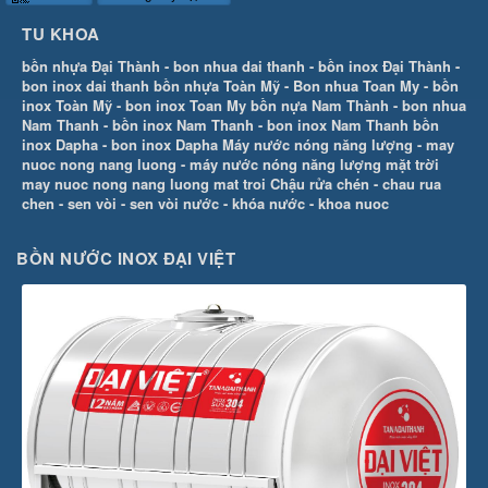
TU KHOA
bồn nhựa Đại Thành
-
bon nhua dai thanh
-
bồn inox Đại Thành
-
bon inox dai thanh
bồn nhựa Toàn Mỹ
-
Bon nhua Toan My
-
bồn
inox Toàn Mỹ
-
bon inox Toan My
bồn nựa Nam Thành
-
bon nhua
Nam Thanh
-
bồn inox Nam Thanh
-
bon inox Nam Thanh
bồn
inox Dapha
-
bon inox Dapha
Máy nước nóng năng lượng
-
may
nuoc nong nang luong
-
máy nước nóng năng lượng mặt trời
may nuoc nong nang luong mat troi
Chậu rửa chén
-
chau rua
chen
-
sen vòi
-
sen vòi nước
-
khóa nước
-
khoa nuoc
BỒN NƯỚC INOX ĐẠI VIỆT