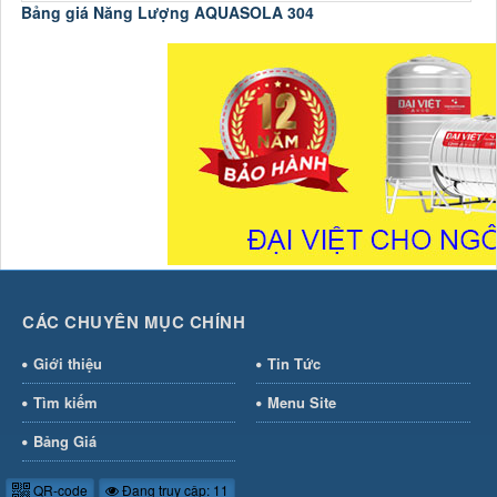
Bảng giá Năng Lượng AQUASOLA 304
C
CÁC CHUYÊN MỤC CHÍNH
Giới thiệu
Tin Tức
Tìm kiếm
Menu Site
Bảng Giá
QR-code
Đang truy cập: 11