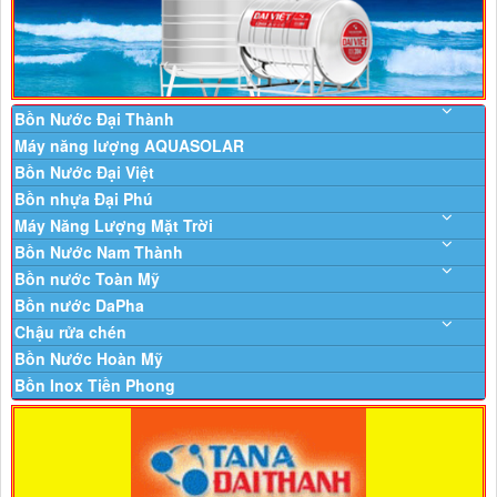
Bồn Nước Đại Thành
Máy năng lượng AQUASOLAR
Bồn Nước Đại Việt
Bồn nhựa Đại Phú
Máy Năng Lượng Mặt Trời
Bồn Nước Nam Thành
Bồn nước Toàn Mỹ
Bồn nước DaPha
Chậu rửa chén
Bồn Nước Hoàn Mỹ
Bồn Inox Tiền Phong