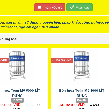
Thêm vào giỏ
Mua ngay
óa:
sản phẩm
,
sử dụng
,
nguyên liệu
,
nhập khẩu
,
công nghiệp
,
vệ
,
kiểm soát
,
nghiêm ngặt
,
tiêu chuẩn
 cùng loại
00 VND
-1.288.000 VND
n Inox Toàn Mỹ 5000 LÍT
Bồn Inox Toàn Mỹ 4000 LÍT
ĐỨNG
ĐỨNG
ID50TM
ID40TM
.361.000 VND
16.960.000
13.192.000 VND
14.480.000