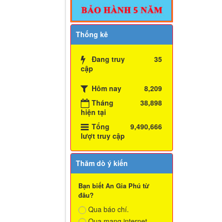
Thống kê
Đang truy
35
cập
Hôm nay
8,209
Tháng
38,898
hiện tại
Tổng
9,490,666
lượt truy cập
Thăm dò ý kiến
Bạn biết An Gia Phú từ
đâu?
Qua báo chí.
Qua mạng internet