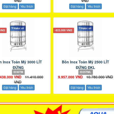
VND
VND
Đặt hàng
Yêu thích
Đặt hàng
Yêu thích
 VND
-823.000 VND
n Inox Toàn Mỹ 3000 LÍT
Bồn Inox Toàn Mỹ 2500 LÍT
ĐỨNG
ĐỨNG ĐKL
ID30TM
ID25TML
.438.000 VND
11.410.000
9.957.000 VND
10.780.000 VND
VND
Đặt hàng
Yêu thích
Đặt hàng
Yêu thích