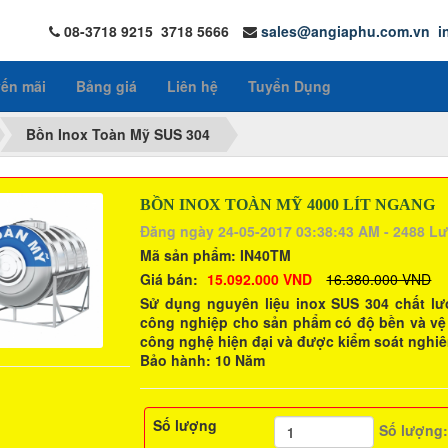
08-3718 9215 3718 5666
sales@angiaphu.com.vn
i
ến mãi
Bảng giá
Liên hệ
Tuyển Dụng
Bồn Inox Toàn Mỹ SUS 304
BỒN INOX TOÀN MỸ 4000 LÍT NGANG
Đăng ngày 24-05-2017 03:38:43 AM - 2488 L
Mã sản phẩm:
IN40TM
Giá bán:
15.092.000 VND
16.380.000 VND
Sử dụng nguyên liệu inox SUS 304 chất l
công nghiệp cho sản phẩm có độ bền và vệ 
công nghệ hiện đại và được kiểm soát nghiê
Bảo hành: 10 Năm
Số lượng
Số lượng