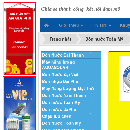
Chia sẻ thành công, kết nối đam mê
Giới thiệu
Tin Tức
Khuy
Trang nhất
Bồn nước Toàn Mỹ
Bồn Nước Đại Thành
Máy năng lượng
AQUASOLAR
Bồn Nước Đại Việt
Bồn nhựa Đại Phú
Máy Năng Lượng Mặt Trời
Bồn Nước Nam Thành
Bồn nước Toàn Mỹ
Bồn nước DaPha
Chậu rửa chén
Bồn Nước Hoàn Mỹ