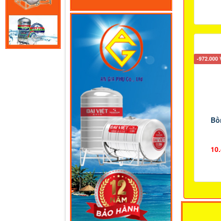
-972.000
Bồ
10