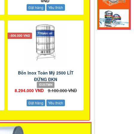
VND
Đặt hàng
Yêu thích
-806.000 VND
Bồn Inox Toàn Mỹ 2500 LÍT
ĐỨNG ĐKN
ID25TMN
8.294.000 VND
9.100.000 VND
Đặt hàng
Yêu thích