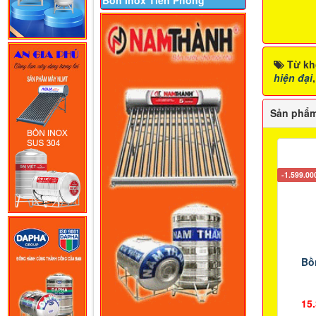
Bồn Inox Tiền Phong
Từ kh
hiện đại
Sản phẩm
-1.599.0
Bồ
15