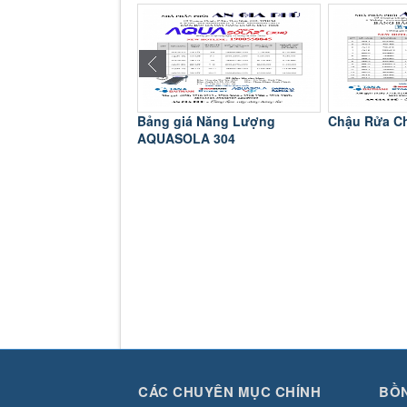
á Máy Nước Nóng
Bảng giá Năng Lượng
Chậu Rửa C
AQUASOLA 304
CÁC CHUYÊN MỤC CHÍNH
BỒN