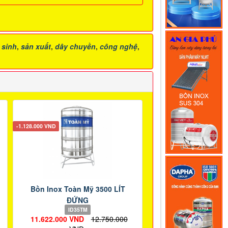
 sinh
,
sản xuất
,
dây chuyền
,
công nghệ
,
-1.128.000 VND
Bồn Inox Toàn Mỹ 3500 LÍT
ĐỨNG
ID35TM
11.622.000 VND
12.750.000