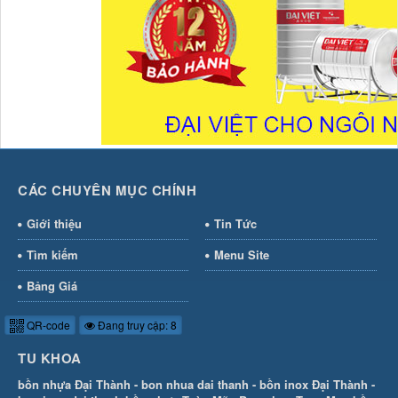
CÁC CHUYÊN MỤC CHÍNH
Giới thiệu
Tin Tức
Tìm kiếm
Menu Site
Bảng Giá
QR-code
Đang truy cập: 8
TU KHOA
bồn nhựa Đại Thành
-
bon nhua dai thanh
-
bồn inox Đại Thành
-