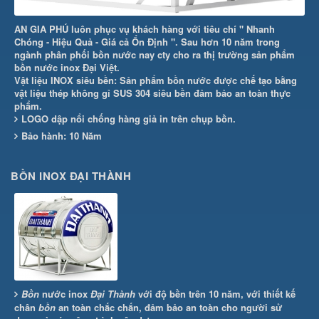
AN GIA PHÚ luôn phục vụ khách hàng với tiêu chí " Nhanh
Chóng - Hiệu Quả - Giá cả Ổn Định ". Sau hơn 10 năm trong
ngành phân phối bồn nước nay cty cho ra thị trường sản phẩm
bồn nước inox Đại Việt.
Vật liệu INOX siêu bền: Sản phẩm bồn nước được chế tạo bằng
vật liệu thép không gỉ SUS 304 siêu bền đảm bảo an toàn thực
phẩm.
LOGO dập nổi chống hàng giả in trên chụp bồn.
Bảo hành: 10 Năm
BỒN INOX ĐẠI THÀNH
Bồn
nước inox
Đại Thành
với độ bền trên 10 năm, với thiết kế
chân
bồn
an toàn chắc chắn, đảm bảo an toàn cho người sử