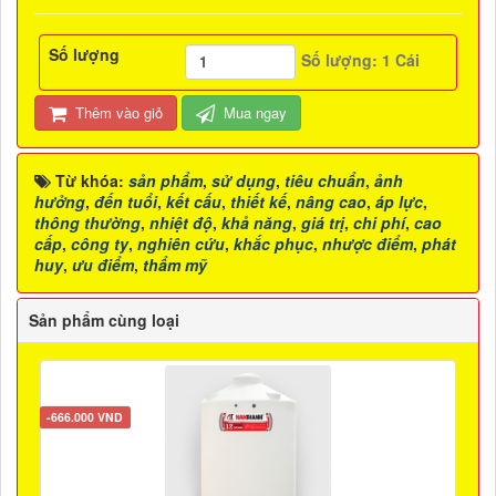
Số lượng
Số lượng:
1
Cái
Thêm vào giỏ
Mua ngay
Từ khóa:
sản phẩm
,
sử dụng
,
tiêu chuẩn
,
ảnh
hưởng
,
đến tuổi
,
kết cấu
,
thiết kế
,
nâng cao
,
áp lực
,
thông thường
,
nhiệt độ
,
khả năng
,
giá trị
,
chi phí
,
cao
cấp
,
công ty
,
nghiên cứu
,
khắc phục
,
nhược điểm
,
phát
huy
,
ưu điểm
,
thẩm mỹ
Sản phẩm cùng loại
-666.000 VND