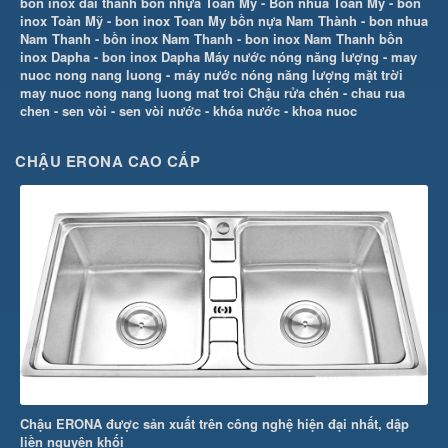
bon inox dai thanh
bồn nhựa Toàn Mỹ
-
Bon nhua Toan My
-
bồn
inox Toàn Mỹ
-
bon inox Toan My
bồn nựa Nam Thành
-
bon nhua
Nam Thanh
-
bồn inox Nam Thanh
-
bon inox Nam Thanh
bồn
inox Dapha
-
bon inox Dapha
Máy nước nóng năng lượng
-
may
nuoc nong nang luong
-
máy nước nóng năng lượng mặt trời
may nuoc nong nang luong mat troi
Chậu rửa chén
-
chau rua
chen
-
sen vòi
-
sen vòi nước
-
khóa nước
-
khoa nuoc
CHẬU ERONA CAO CẤP
Chậu ERONA được sản xuất trên công nghệ hiện đại nhất, dập
liền nguyên khối