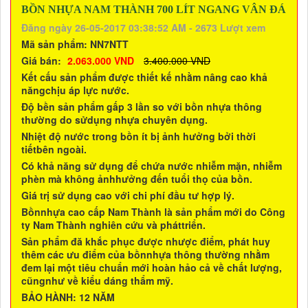
BỒN NHỰA NAM THÀNH 700 LÍT NGANG VÂN ĐÁ
Đăng ngày 26-05-2017 03:38:52 AM - 2673 Lượt xem
Mã sản phẩm:
NN7NTT
Giá bán:
2.063.000 VND
3.400.000 VND
Kết cấu sản phẩm được thiết kế nhằm nâng cao khả
năngchịu áp lực nước.
Độ bền sản phẩm gấp 3 lần so với bồn nhựa thông
thường do sửdụng nhựa chuyên dụng.
Nhiệt độ nước trong bồn ít bị ảnh hưởng bởi thời
tiếtbên ngoài.
Có khả năng sử dụng để chứa nước nhiễm mặn, nhiễm
phèn mà không ảnhhưởng đến tuổi thọ của bồn.
Giá trị sử dụng cao với chi phí đầu tư hợp lý.
Bồnnhựa cao cấp Nam Thành là sản phẩm mới do Công
ty Nam Thành nghiên cứu và pháttriển.
Sản phẩm đă khắc phục được nhược điểm, phát huy
thêm các ưu điểm của bồnnhựa thông thường nhằm
đem lại một tiêu chuẩn mới hoàn hảo cả về chất lượng,
cũngnhư về kiểu dáng thẩm mỹ.
BẢO HÀNH: 12 NĂM