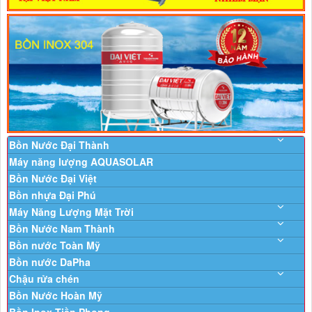
Bồn Nước Đại Thành
Máy năng lượng AQUASOLAR
Bồn Nước Đại Việt
Bồn nhựa Đại Phú
Máy Năng Lượng Mặt Trời
Bồn Nước Nam Thành
Bồn nước Toàn Mỹ
Bồn nước DaPha
Chậu rửa chén
Bồn Nước Hoàn Mỹ