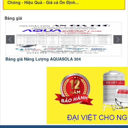
Chóng - Hiệu Quả - Giá cả Ổn Định...
Bảng giá
Bảng giá Năng Lượng AQUASOLA 304
C