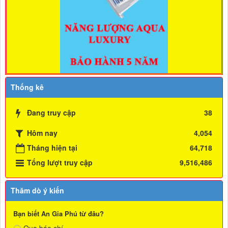
Thống kê
Đang truy cập
38
Hôm nay
4,054
Tháng hiện tại
64,718
Tổng lượt truy cập
9,516,486
Thăm dò ý kiến
Bạn biết An Gia Phú từ đâu?
Qua báo chí.