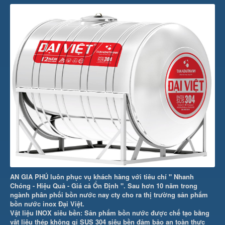
AN GIA PHÚ luôn phục vụ khách hàng với tiêu chí " Nhanh
Chóng - Hiệu Quả - Giá cả Ổn Định ". Sau hơn 10 năm trong
ngành phân phối bồn nước nay cty cho ra thị trường sản phẩm
bồn nước inox Đại Việt.
Vật liệu INOX siêu bền: Sản phẩm bồn nước được chế tạo bằng
vật liệu thép không gỉ SUS 304 siêu bền đảm bảo an toàn thực