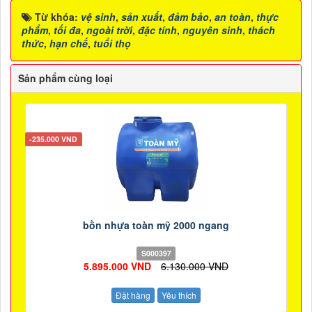
Từ khóa:
vệ sinh
,
sản xuất
,
đảm bảo
,
an toàn
,
thực
phẩm
,
tối đa
,
ngoài trời
,
đặc tính
,
nguyên sinh
,
thách
thức
,
hạn chế
,
tuổi thọ
Sản phẩm cùng loại
-235.000 VND
bồn nhựa toàn mỹ 2000 ngang
S000397
5.895.000 VND
6.130.000 VND
Đặt hàng
Yêu thích