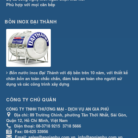
Phù hợp với mọi căn bếp
BỒN INOX ĐẠI THÀNH
Bồn
nước inox
Đại Thành
với độ bền trên 10 năm, với thiết kế
chân
bồn
an toàn chắc chắn, đảm bảo an toàn cho người sử
dụng và các công trình xây dựng
CÔNG TY CHỦ QUẢN
CÔNG TY TNHH THƯƠNG MẠI - DỊCH VỤ AN GIA PHÚ
Địa chỉ:
89 Trường Chinh, phường Tân Thới Nhất, Sài Gòn,
Quận 12, Hồ Chí Minh, Việt Nam
Điện thoại:
08-3718 9215
3718 5666
Fax:
08-625 33956
Email:
sales@angiaphu.com.vn
info@angiaphu.com.vn