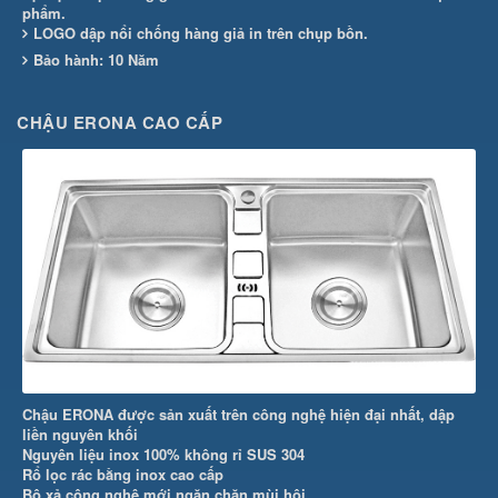
phẩm.
LOGO dập nổi chống hàng giả in trên chụp bồn.
Bảo hành: 10 Năm
CHẬU ERONA CAO CẤP
Chậu ERONA được sản xuất trên công nghệ hiện đại nhất, dập
liền nguyên khối
Nguyên liệu inox 100% không rỉ SUS 304
Rổ lọc rác bằng inox cao cấp
Bộ xả công nghệ mới ngăn chặn mùi hôi