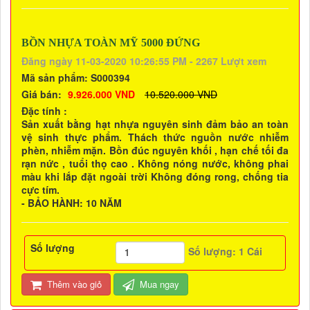
BỒN NHỰA TOÀN MỸ 5000 ĐỨNG
Đăng ngày 11-03-2020 10:26:55 PM - 2267 Lượt xem
Mã sản phẩm:
S000394
Giá bán:
9.926.000 VND
10.520.000 VND
Đặc tính :
Sản xuất bằng hạt nhựa nguyên sinh đảm bảo an toàn
vệ sinh thực phẩm. Thách thức nguồn nước nhiễm
phèn, nhiễm mặn. Bồn đúc nguyên khối , hạn chế tối đa
rạn nức , tuổi thọ cao . Không nóng nước, không phai
màu khi lắp đặt ngoài trời Không đóng rong, chống tia
cực tím.
- BẢO HÀNH: 10 NĂM
Số lượng
Số lượng:
1
Cái
Thêm vào giỏ
Mua ngay