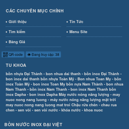
CÁC CHUYÊN MỤC CHÍNH
Giới thiệu
Tin Tức
Tìm kiếm
Menu Site
Bảng Giá
QR-code
Đang truy cập: 38
TU KHOA
bồn nhựa Đại Thành
-
bon nhua dai thanh
-
bồn inox Đại Thành
-
bon inox dai thanh
bồn nhựa Toàn Mỹ
-
Bon nhua Toan My
-
bồn
inox Toàn Mỹ
-
bon inox Toan My
bồn nựa Nam Thành
-
bon nhua
Nam Thanh
-
bồn inox Nam Thanh
-
bon inox Nam Thanh
bồn
inox Dapha
-
bon inox Dapha
Máy nước nóng năng lượng
-
may
nuoc nong nang luong
-
máy nước nóng năng lượng mặt trời
may nuoc nong nang luong mat troi
Chậu rửa chén
-
chau rua
chen
-
sen vòi
-
sen vòi nước
-
khóa nước
-
khoa nuoc
BỒN NƯỚC INOX ĐẠI VIỆT