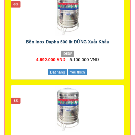
-8%
Bồn Inox Dapha 500 lít ĐỨNG Xuất Khẩu
ID5DP
4.692.000 VND
5.100.000 VND
Đặt hàng
Yêu thích
-8%