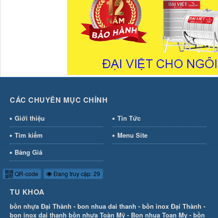
CÁC CHUYÊN MỤC CHÍNH
Giới thiệu
Tin Tức
Tìm kiếm
Menu Site
Bảng Giá
QR-code
Đang truy cập: 29
TU KHOA
bồn nhựa Đại Thành
-
bon nhua dai thanh
-
bồn inox Đại Thành
-
bon inox dai thanh
bồn nhựa Toàn Mỹ
-
Bon nhua Toan My
-
bồn