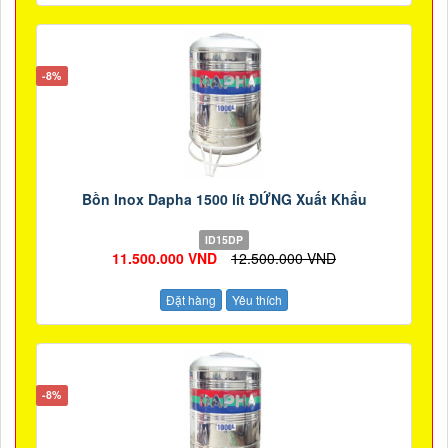
-8%
Bồn Inox Dapha 1500 lít ĐỨNG Xuất Khẩu
ID15DP
11.500.000 VND
12.500.000 VND
Đặt hàng
Yêu thích
-8%