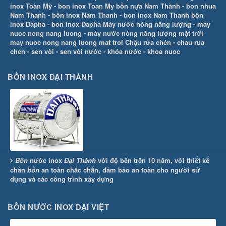
inox Toàn Mỹ
-
bon inox Toan My
bồn nựa Nam Thành
-
bon nhua
Nam Thanh
-
bồn inox Nam Thanh
-
bon inox Nam Thanh
bồn
inox Dapha
-
bon inox Dapha
Máy nước nóng năng lượng
-
may
nuoc nong nang luong
-
máy nước nóng năng lượng mặt trời
may nuoc nong nang luong mat troi
Chậu rửa chén
-
chau rua
chen
-
sen vòi
-
sen vòi nước
-
khóa nước
-
khoa nuoc
BỒN INOX ĐẠI THÀNH
Bồn
nước inox
Đại Thành
với độ bền trên 10 năm, với thiết kế
chân
bồn
an toàn chắc chắn, đảm bảo an toàn cho người sử
dụng và các công trình xây dựng
BỒN NƯỚC INOX ĐẠI VIỆT