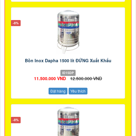
-8%
Bồn Inox Dapha 1500 lít ĐỨNG Xuất Khẩu
ID15DP
11.500.000 VND
12.500.000 VND
Đặt hàng
Yêu thích
-8%