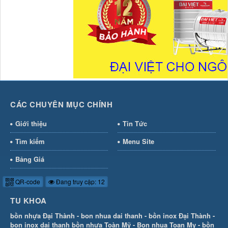
CÁC CHUYÊN MỤC CHÍNH
Giới thiệu
Tin Tức
Tìm kiếm
Menu Site
Bảng Giá
QR-code
Đang truy cập: 12
TU KHOA
bồn nhựa Đại Thành
-
bon nhua dai thanh
-
bồn inox Đại Thành
-
bon inox dai thanh
bồn nhựa Toàn Mỹ
-
Bon nhua Toan My
-
bồn