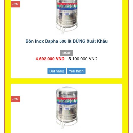
-8%
Bồn Inox Dapha 500 lít ĐỨNG Xuất Khẩu
ID5DP
4.692.000 VND
5.100.000 VND
Đặt hàng
Yêu thích
-8%