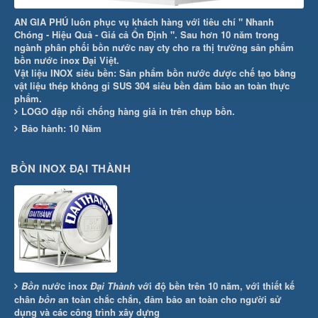
AN GIA PHÚ luôn phục vụ khách hàng với tiêu chí " Nhanh
Chóng - Hiệu Quả - Giá cả Ổn Định ". Sau hơn 10 năm trong
ngành phân phối bồn nước nay cty cho ra thị trường sản phẩm
bồn nước inox Đại Việt.
Vật liệu INOX siêu bền: Sản phẩm bồn nước được chế tạo bằng
vật liệu thép không gỉ SUS 304 siêu bền đảm bảo an toàn thực
phẩm.
LOGO dập nổi chống hàng giả in trên chụp bồn.
Bảo hành: 10 Năm
BỒN INOX ĐẠI THÀNH
Bồn
nước inox
Đại Thành
với độ bền trên 10 năm, với thiết kế
chân
bồn
an toàn chắc chắn, đảm bảo an toàn cho người sử
dụng và các công trình xây dựng