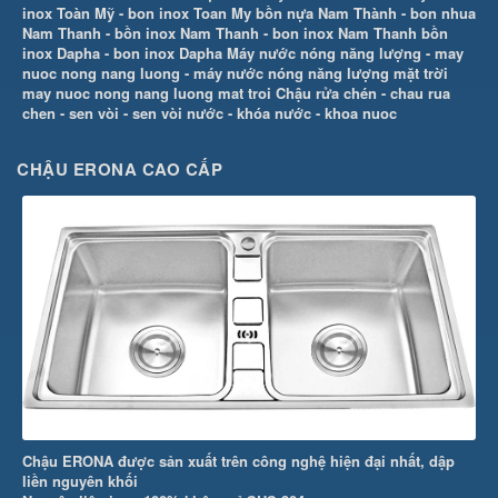
inox Toàn Mỹ
-
bon inox Toan My
bồn nựa Nam Thành
-
bon nhua
Nam Thanh
-
bồn inox Nam Thanh
-
bon inox Nam Thanh
bồn
inox Dapha
-
bon inox Dapha
Máy nước nóng năng lượng
-
may
nuoc nong nang luong
-
máy nước nóng năng lượng mặt trời
may nuoc nong nang luong mat troi
Chậu rửa chén
-
chau rua
chen
-
sen vòi
-
sen vòi nước
-
khóa nước
-
khoa nuoc
CHẬU ERONA CAO CẤP
Chậu ERONA được sản xuất trên công nghệ hiện đại nhất, dập
liền nguyên khối