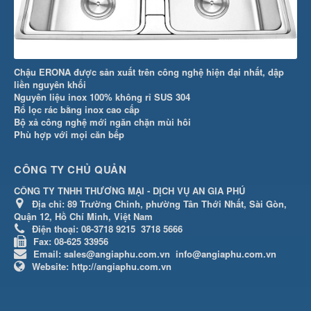
Chậu ERONA được sản xuất trên công nghệ hiện đại nhất, dập
liền nguyên khối
Nguyên liệu inox 100% không rỉ SUS 304
Rổ lọc rác bằng inox cao cấp
Bộ xả công nghệ mới ngăn chặn mùi hôi
Phù hợp với mọi căn bếp
CÔNG TY CHỦ QUẢN
CÔNG TY TNHH THƯƠNG MẠI - DỊCH VỤ AN GIA PHÚ
Địa chỉ:
89 Trường Chinh, phường Tân Thới Nhất, Sài Gòn,
Quận 12, Hồ Chí Minh, Việt Nam
Điện thoại:
08-3718 9215
3718 5666
Fax:
08-625 33956
Email:
sales@angiaphu.com.vn
info@angiaphu.com.vn
Website:
http://angiaphu.com.vn