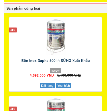
Sản phẩm cùng loại
-8%
Bồn Inox Dapha 500 lít ĐỨNG Xuất Khẩu
ID5DP
4.692.000 VND
5.100.000 VND
Đặt hàng
Yêu thích
-8%