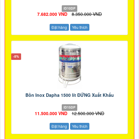
ID10DP
7.682.000 VND
8.350.000 VND
Đặt hàng
Yêu thích
-8%
Bồn Inox Dapha 1500 lít ĐỨNG Xuất Khẩu
ID15DP
11.500.000 VND
12.500.000 VND
Đặt hàng
Yêu thích