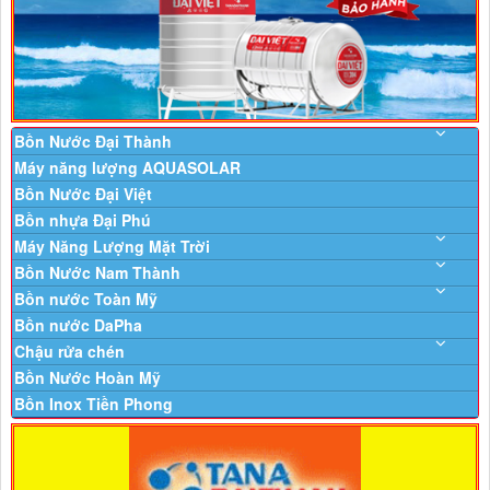
Bồn Nước Đại Thành
Máy năng lượng AQUASOLAR
Bồn Nước Đại Việt
Bồn nhựa Đại Phú
Máy Năng Lượng Mặt Trời
Bồn Nước Nam Thành
Bồn nước Toàn Mỹ
Bồn nước DaPha
Chậu rửa chén
Bồn Nước Hoàn Mỹ
Bồn Inox Tiền Phong