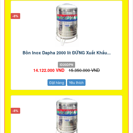
-8%
Bồn Inox Dapha 2000 lít ĐỨNG Xuất Khẩu...
ID20DPN
14.122.000 VND
15.350.000 VND
Đặt hàng
Yêu thích
-8%