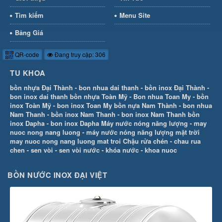
Tìm kiếm
Menu Site
Bảng Giá
QR-code
Đang truy cập: 306
TU KHOA
bồn nhựa Đại Thành
-
bon nhua dai thanh
-
bồn inox Đại Thành
-
bon inox dai thanh
bồn nhựa Toàn Mỹ
-
Bon nhua Toan My
-
bồn
inox Toàn Mỹ
-
bon inox Toan My
bồn nựa Nam Thành
-
bon nhua
Nam Thanh
-
bồn inox Nam Thanh
-
bon inox Nam Thanh
bồn
inox Dapha
-
bon inox Dapha
Máy nước nóng năng lượng
-
may
nuoc nong nang luong
-
máy nước nóng năng lượng mặt trời
may nuoc nong nang luong mat troi
Chậu rửa chén
-
chau rua
chen
-
sen vòi
-
sen vòi nước
-
khóa nước
-
khoa nuoc
BỒN NƯỚC INOX ĐẠI VIỆT