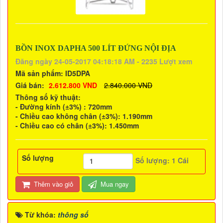
BỒN INOX DAPHA 500 LÍT ĐỨNG NỘI ĐỊA
Đăng ngày 24-05-2017 04:18:18 AM - 2235 Lượt xem
Mã sản phẩm:
ID5DPA
Giá bán:
2.612.800 VND
2.840.000 VND
Thông số kỹ thuật:
- Đường kính (±3%) : 720mm
- Chiều cao không chân (±3%): 1.190mm
- Chiều cao có chân (±3%): 1.450mm
Số lượng
Số lượng:
1
Cái
Thêm vào giỏ
Mua ngay
Từ khóa:
thông số