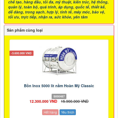
chế tạo
,
hàng đầu
,
tối đa
,
mỹ thuật
,
kiến trúc
,
hệ thống
,
quản lý
,
toàn bộ
,
quá trình
,
áp dụng
,
quốc tế
,
thiết kế
,
dễ dàng
,
trong sạch
,
hợp lý
,
tinh tế
,
máy móc
,
bảo vệ
,
tối ưu
,
trực tiếp
,
nhận ra
,
sức khỏe
,
yên tâm
Sản phẩm cùng loại
-3.600.000 VND
Bồn Inox 5000 lít nằm Hoàn Mỹ Classic
S000487
12.300.000 VND
15.900.000 VND
Hết hàng
Yêu thích