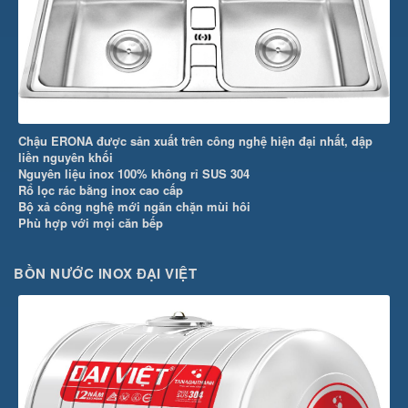
Chậu ERONA được sản xuất trên công nghệ hiện đại nhất, dập
liền nguyên khối
Nguyên liệu inox 100% không rỉ SUS 304
Rổ lọc rác bằng inox cao cấp
Bộ xả công nghệ mới ngăn chặn mùi hôi
Phù hợp với mọi căn bếp
BỒN NƯỚC INOX ĐẠI VIỆT