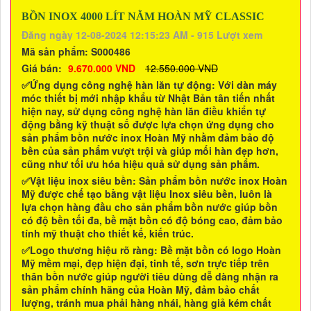
BỒN INOX 4000 LÍT NẰM HOÀN MỸ CLASSIC
Đăng ngày 12-08-2024 12:15:23 AM - 915 Lượt xem
Mã sản phẩm:
S000486
Giá bán:
9.670.000 VND
12.550.000 VND
✅Ứng dụng công nghệ hàn lăn tự động:
Với dàn máy
móc thiết bị mới nhập khẩu từ Nhật Bản tân tiến nhất
hiện nay, sử dụng công nghệ hàn lăn điều khiển tự
động bằng kỹ thuật số được lựa chọn ứng dụng cho
sản phẩm
bồn nước inox Hoàn Mỹ
nhằm đảm bảo độ
bền của sản phẩm vượt trội và giúp mối hàn đẹp hơn,
cũng như tối ưu hóa hiệu quả sử dụng sản phẩm.
✅Vật liệu inox siêu bền
: Sản phẩm
bồn nước inox Hoàn
Mỹ
được chế tạo bằng vật liệu Inox siêu bền, luôn là
lựa chọn hàng đầu cho sản phẩm bồn nước giúp bồn
có độ bền tối đa, bề mặt bồn có độ bóng cao, đảm bảo
tính mỹ thuật cho thiết kế, kiến trúc.
✅Logo thương hiệu rõ ràng:
Bề mặt bồn có logo
Hoàn
Mỹ
mềm mại, đẹp hiện đại, tinh tế, sơn trực tiếp trên
thân bồn nước giúp người tiêu dùng dễ dàng nhận ra
sản phẩm chính hãng của
Hoàn Mỹ
, đảm bảo chất
lượng, tránh mua phải hàng nhái, hàng giả kém chất