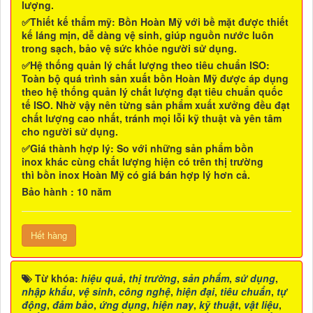
lượng.
✅Thiết kế thẩm mỹ
:
Bồn Hoàn Mỹ
với bề mặt được thiết
kế láng mịn, dễ dàng vệ sinh, giúp nguồn nước luôn
trong sạch, bảo vệ sức khỏe người sử dụng.
✅Hệ thống quản lý chất lượng theo tiêu chuẩn ISO
:
Toàn bộ quá trình sản xuất
bồn Hoàn Mỹ
được áp dụng
theo hệ thống quản lý chất lượng đạt tiêu chuẩn quốc
tế ISO. Nhờ vậy nên từng sản phẩm xuất xưởng đều đạt
chất lượng cao nhất, tránh mọi lỗi kỹ thuật và yên tâm
cho người sử dụng.
✅Giá thành hợp lý
: So với những sản phẩm
bồn
inox
khác cùng chất lượng hiện có trên thị trường
thì
bồn inox Hoàn Mỹ
có giá bán hợp lý hơn cả.
Bảo hành : 10 năm
Hết hàng
Từ khóa:
hiệu quả
,
thị trường
,
sản phẩm
,
sử dụng
,
nhập khẩu
,
vệ sinh
,
công nghệ
,
hiện đại
,
tiêu chuẩn
,
tự
động
,
đảm bảo
,
ứng dụng
,
hiện nay
,
kỹ thuật
,
vật liệu
,