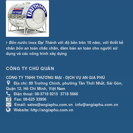
Bồn
nước inox
Đại Thành
với độ bền trên 10 năm, với thiết kế
chân
bồn
an toàn chắc chắn, đảm bảo an toàn cho người sử
dụng và các công trình xây dựng
CÔNG TY CHỦ QUẢN
CÔNG TY TNHH THƯƠNG MẠI - DỊCH VỤ AN GIA PHÚ
Địa chỉ:
89 Trường Chinh, phường Tân Thới Nhất, Sài Gòn,
Quận 12, Hồ Chí Minh, Việt Nam
Điện thoại:
08-3718 9215
3718 5666
Fax:
08-625 33956
Email:
sales@angiaphu.com.vn
info@angiaphu.com.vn
Website:
http://angiaphu.com.vn