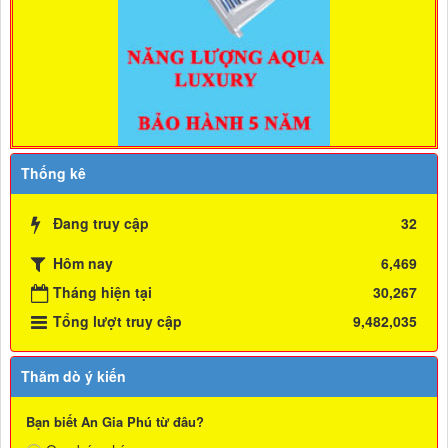
Thống kê
Đang truy cập
32
Hôm nay
6,469
Tháng hiện tại
30,267
Tổng lượt truy cập
9,482,035
Thăm dò ý kiến
Bạn biết An Gia Phú từ đâu?