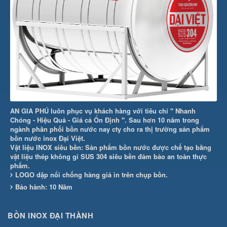
AN GIA PHÚ luôn phục vụ khách hàng với tiêu chí " Nhanh
Chóng - Hiệu Quả - Giá cả Ổn Định ". Sau hơn 10 năm trong
ngành phân phối bồn nước nay cty cho ra thị trường sản phẩm
bồn nước inox Đại Việt.
Vật liệu INOX siêu bền: Sản phẩm bồn nước được chế tạo bằng
vật liệu thép không gỉ SUS 304 siêu bền đảm bảo an toàn thực
phẩm.
LOGO dập nổi chống hàng giả in trên chụp bồn.
Bảo hành: 10 Năm
BỒN INOX ĐẠI THÀNH