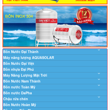
Bồn Nước Đại Thành
Máy năng lượng AQUASOLAR
Bồn Nước Đại Việt
Bồn nhựa Đại Phú
Máy Năng Lượng Mặt Trời
Bồn Nước Nam Thành
Bồn nước Toàn Mỹ
Bồn nước DaPha
Chậu rửa chén
Bồn Nước Hoàn Mỹ