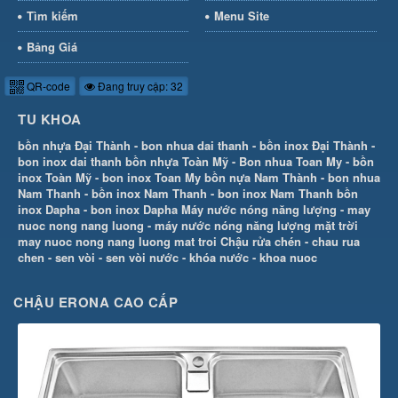
Tìm kiếm
Menu Site
Bảng Giá
QR-code
Đang truy cập: 32
TU KHOA
bồn nhựa Đại Thành
-
bon nhua dai thanh
-
bồn inox Đại Thành
-
bon inox dai thanh
bồn nhựa Toàn Mỹ
-
Bon nhua Toan My
-
bồn
inox Toàn Mỹ
-
bon inox Toan My
bồn nựa Nam Thành
-
bon nhua
Nam Thanh
-
bồn inox Nam Thanh
-
bon inox Nam Thanh
bồn
inox Dapha
-
bon inox Dapha
Máy nước nóng năng lượng
-
may
nuoc nong nang luong
-
máy nước nóng năng lượng mặt trời
may nuoc nong nang luong mat troi
Chậu rửa chén
-
chau rua
chen
-
sen vòi
-
sen vòi nước
-
khóa nước
-
khoa nuoc
CHẬU ERONA CAO CẤP