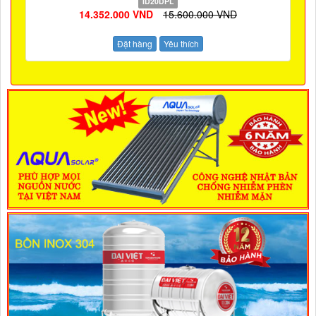
ID20DPL
14.352.000 VND
15.600.000 VND
Đặt hàng
Yêu thích