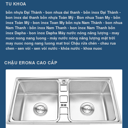
TU KHOA
bồn nhựa Đại Thành
-
bon nhua dai thanh
-
bồn inox Đại Thành
-
bon inox dai thanh
bồn nhựa Toàn Mỹ
-
Bon nhua Toan My
-
bồn
inox Toàn Mỹ
-
bon inox Toan My
bồn nựa Nam Thành
-
bon nhua
Nam Thanh
-
bồn inox Nam Thanh
-
bon inox Nam Thanh
bồn
inox Dapha
-
bon inox Dapha
Máy nước nóng năng lượng
-
may
nuoc nong nang luong
-
máy nước nóng năng lượng mặt trời
may nuoc nong nang luong mat troi
Chậu rửa chén
-
chau rua
chen
-
sen vòi
-
sen vòi nước
-
khóa nước
-
khoa nuoc
CHẬU ERONA CAO CẤP