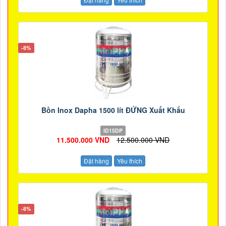
-8%
Bồn Inox Dapha 1500 lít ĐỨNG Xuất Khẩu
ID15DP
11.500.000 VND
12.500.000 VND
Đặt hàng
Yêu thích
-8%