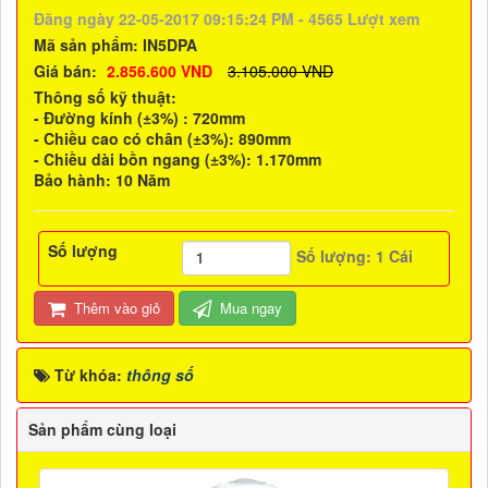
Đăng ngày 22-05-2017 09:15:24 PM - 4565 Lượt xem
Mã sản phẩm:
IN5DPA
Giá bán:
2.856.600 VND
3.105.000 VND
Thông số kỹ thuật:
- Đường kính (±3%) : 720mm
- Chiều cao có chân (±3%): 890mm
- Chiều dài bồn ngang (±3%): 1.170mm
Bảo hành: 10 Năm
Số lượng
Số lượng:
1
Cái
Thêm vào giỏ
Mua ngay
Từ khóa:
thông số
Sản phẩm cùng loại