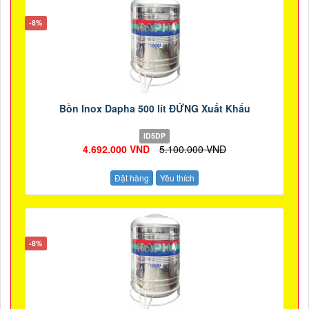
-8%
Bồn Inox Dapha 500 lít ĐỨNG Xuất Khẩu
ID5DP
4.692.000 VND
5.100.000 VND
Đặt hàng
Yêu thích
-8%